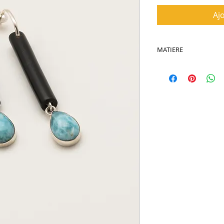
Aj
MATIERE
Corail, Larimar, Arg